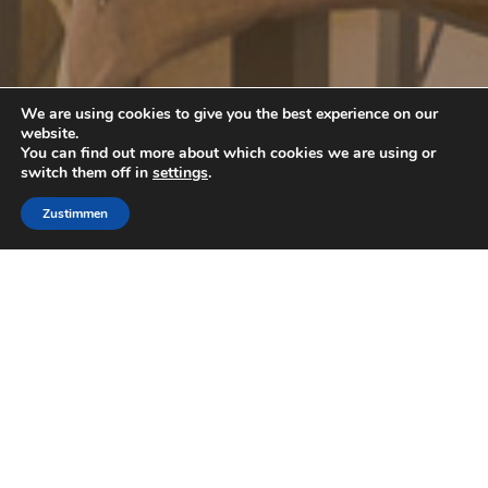
We are using cookies to give you the best experience on our
5 Ospiti
website.
You can find out more about which cookies we are using or
Doppelbett Großes, Doppelbett , Einzelbetten
switch them off in
settings
.
35 mq
Zustimmen
Wohnung Details
Bei B & amp; B La Casa di Plinio gibt es kann ein
kleines Apartment mit Küche buchen.
Dekoriert mit farbigen Mosaiken,
Vulkangestein und Marmor, ist diese Wohnung