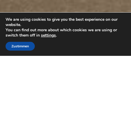
We are using cookies to give you the best experience on our
website.
You can find out more about which cookies we are using or
switch them off in
settings
.
Zustimmen
Erleben Sie eine archäologische Tour von Pompeji.
Pompeji ist das meistbesuchte Museum außerhalb Italiens
Führung etwa zwei Stunden dauert, wo das Loch wird mit
seinen Tempeln gezeigt werden, Geschäften, Handwerkern
Gebäude, Kurhäuser, Patrizierhäuser mit Mosaik-Fresken,