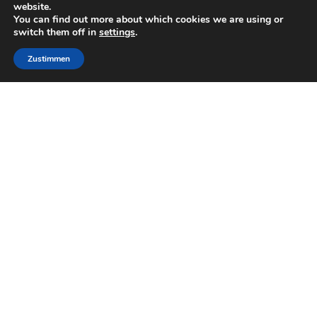
website.
You can find out more about which cookies we are using or
switch them off in
settings
.
Zustimmen
Vespa-Tour lädt Sie auf den Golf von Neapel in einer
großartigen Art und Weise zu besuchen.
Vespa-Tour in dem gesamten Golf von Neapel für 4 Stunden
bei 150 € pro Person.
Fügen Sie den Dienst, wenn die Buchung der Zimmer.