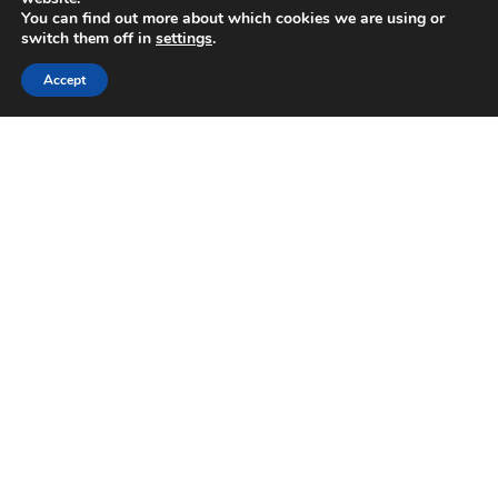
You can find out more about which cookies we are using or
switch them off in
settings
.
Accept
La Casa Di Plinio
La Casa Di Plinio Bed and Breakfast è una piccola masseria
di circa duecento anni situata sull’ antica via Stabiana.
La vecchia casa della nostra bisnonna, ed oggi la
realizzazione di un sogno nutrito da grande entusiasmo e
passione.
E’ una casa accogliente e curata in ogni particolare, un
ambiente raffinato,che conferisce a questo b&b la calda ed